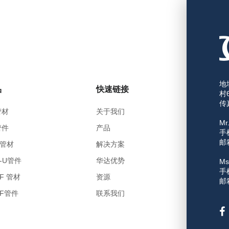
地
品
快速链接
村
传真
管材
关于我们
Mr
管件
产品
手机
邮箱
C管材
解决方案
C-U管件
华达优势
Ms
手机
DF 管材
资源
邮箱
DF管件
联系我们