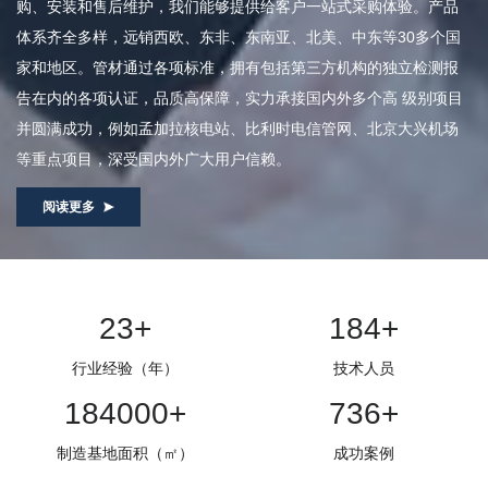
购、安装和售后维护，我们能够提供给客户一站式采购体验。产品
体系齐全多样，远销西欧、东非、东南亚、北美、中东等30多个国
家和地区。管材通过各项标准，拥有包括第三方机构的独立检测报
告在内的各项认证，品质高保障，实力承接国内外多个高 级别项目
并圆满成功，例如孟加拉核电站、比利时电信管网、北京大兴机场
等重点项目，深受国内外广大用户信赖。
阅读更多
25
+
200
+
行业经验（年）
技术人员
200000
+
800
+
制造基地面积（㎡）
成功案例