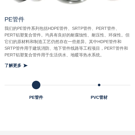
PE管件
铝塑
目
我们的PE管件系列包括HDPE管件、SRTP管件、PERT管件、
的原
型
PERT铝塑复合管件。均具有良好的耐腐蚀性、耐压性、环保性。但
用于
备
它们的原材料和制造工艺仍然存在一些差异。其中HDPE管件和
庭供
廉
SRTP管件用于建筑消防、地下管件线路等工程项目，PERT管件和
一
PERT铝塑复合管件用于生活供水、地暖等热水系统。
管
了
了解更多
PE管件
PVC管材