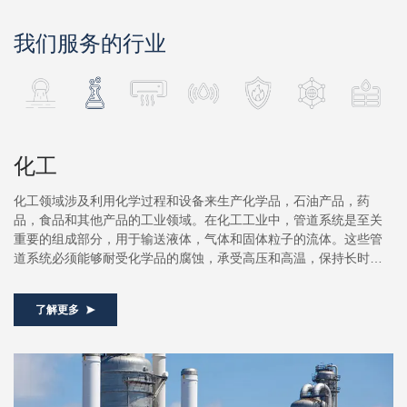
我们服务的行业
化工
。
化工领域涉及利用化学过程和设备来生产化学品，石油产品，药
暖
以
品，食品和其他产品的工业领域。在化工工业中，管道系统是至关
的
建
重要的组成部分，用于输送液体，气体和固体粒子的流体。这些管
及
的
道系统必须能够耐受化学品的腐蚀，承受高压和高温，保持长时间
管
保
稳定运行，以及保持高度的操作安全性。因此在选择和设计管道系
供
保
统时，需要综合考虑介质的性质、工作条件（温度、压力等）、管
中
了解更多
道布局、安全要求和经济性等因素，以确保管道系统的性能和可靠
还
性。
以